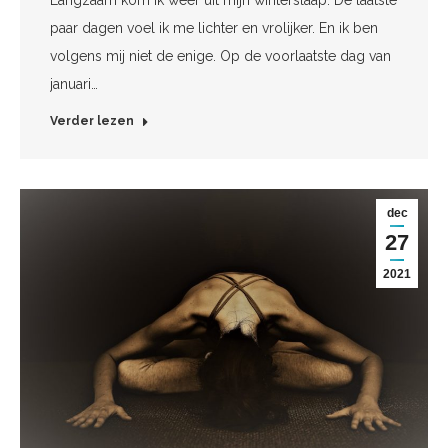
paar dagen voel ik me lichter en vrolijker. En ik ben
volgens mij niet de enige. Op de voorlaatste dag van
januari…
Verder lezen
dec
27
2021