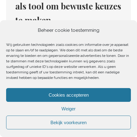
als tool om bewuste keuzes
te maken
Beheer cookie toestemming
afgestemd organiseren
,
afgestemd plannen
,
bewust ondernemen
,
ondernemen en zelfreflectie
Wij gebruiken technologieën zoals cookies om informatie over je apparaat
Half augustus stuurde ik Kim Vandebergh van SEPIA
op te slaan en/of te raadplegen. We doen dit met als doel om de beste
ervaring te bieden en om gepersonaliseerde advertenties te tonen. Door in
het volgende berichtje: “Ik wil mij wat meer verdiepen
te stemmen met deze technologieën kunnen wij gegevens zoals
surfgedrag of unieke ID's op deze website verwerken. Als u geen
in bewuste keuzes maken en hoe ik mijn klanten
toestemming geeft of uw toestemming intrekt, kan dit een nadelige
daarin kan begeleiden. En…
invloed hebben op bepaalde functies en mogelijkheden.
Verder lezen
Cookies accepteren
Weiger
nov
Bekijk voorkeuren
9
2020