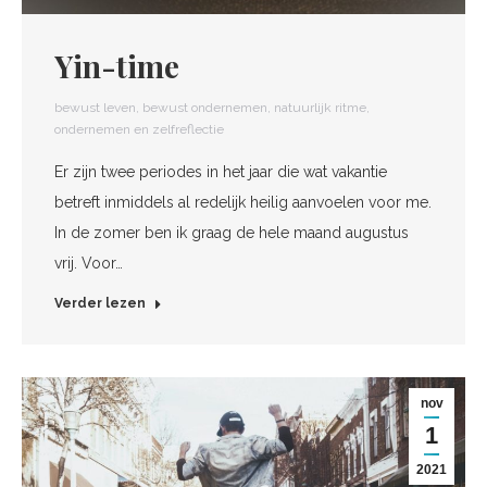
Yin-time
bewust leven
,
bewust ondernemen
,
natuurlijk ritme
,
ondernemen en zelfreflectie
Er zijn twee periodes in het jaar die wat vakantie
betreft inmiddels al redelijk heilig aanvoelen voor me.
In de zomer ben ik graag de hele maand augustus
vrij. Voor…
Verder lezen
nov
1
2021