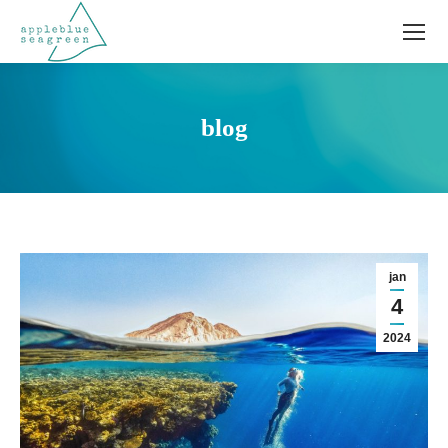
blog
jan
4
2024