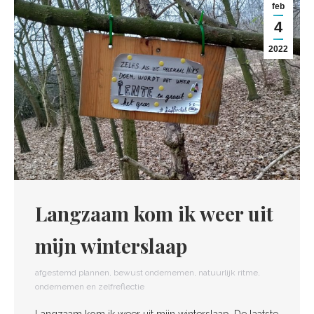
feb
4
2022
Langzaam kom ik weer uit
mijn winterslaap
afgestemd plannen
,
bewust ondernemen
,
natuurlijk ritme
,
ondernemen en zelfreflectie
Langzaam kom ik weer uit mijn winterslaap. De laatste