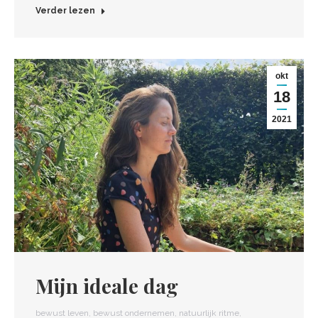
Verder lezen
okt
18
2021
Mijn ideale dag
bewust leven
,
bewust ondernemen
,
natuurlijk ritme
,