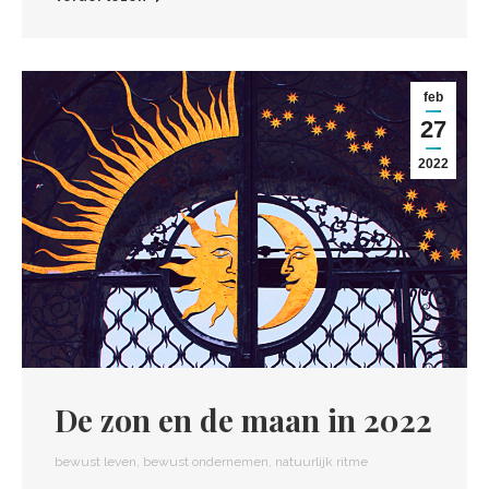
feb
27
2022
De zon en de maan in 2022
bewust leven
,
bewust ondernemen
,
natuurlijk ritme