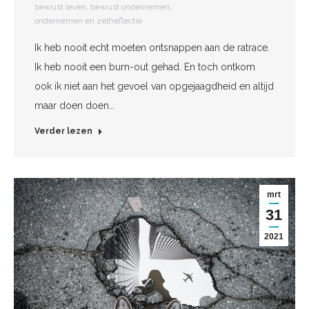
bewust leven
,
bewust ondernemen
,
ondernemen en zelfreflectie
Ik heb nooit echt moeten ontsnappen aan de ratrace.
Ik heb nooit een burn-out gehad. En toch ontkom
ook ík niet aan het gevoel van opgejaagdheid en altijd
maar doen doen…
Verder lezen
mrt
31
2021