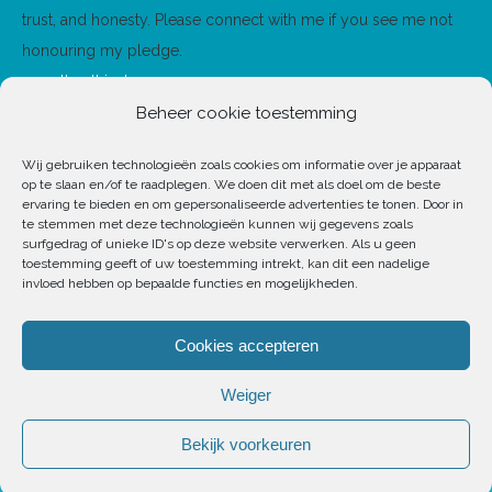
trust, and honesty. Please connect with me if you see me not
honouring my pledge.
www.theethicalmove.org
Beheer cookie toestemming
Wij gebruiken technologieën zoals cookies om informatie over je apparaat
op te slaan en/of te raadplegen. We doen dit met als doel om de beste
ervaring te bieden en om gepersonaliseerde advertenties te tonen. Door in
te stemmen met deze technologieën kunnen wij gegevens zoals
surfgedrag of unieke ID's op deze website verwerken. Als u geen
toestemming geeft of uw toestemming intrekt, kan dit een nadelige
invloed hebben op bepaalde functies en mogelijkheden.
Cookies accepteren
Weiger
Bekijk voorkeuren