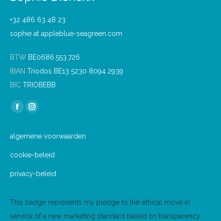
+32 486 63 48 23
sophie at appleblue-seagreen.com
BTW
BE0686.553.726
IBAN
Triodos BE13 5230 8094 2939
BIC
TRIOBEBB
Find us on:
Facebook
Instagram
page
page
algemene voorwaarden
opens
opens
in
in
cookie-beleid
new
new
privacy-beleid
window
window
This badge represents my pledge to the ethical move in
service of a new marketing standard based on transparency,