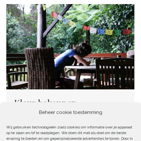
Kleur bekennen
Beheer cookie toestemming
bewust ondernemen
By
Sophie Dierickx
7 maart 2019
Wij gebruiken technologieën zoals cookies om informatie over je apparaat
Ik voel de laatste tijd steeds meer hoe belangrijk
op te slaan en/of te raadplegen. We doen dit met als doel om de beste
ervaring te bieden en om gepersonaliseerde advertenties te tonen. Door in
het is om jezelf te zijn. Mijn business coach