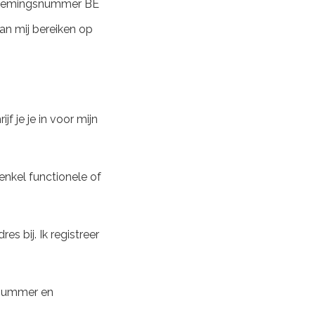
ernemingsnummer BE
an mij bereiken op
jf je je in voor mijn
enkel functionele of
es bij. Ik registreer
nnummer en