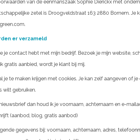
 voorwaarden van de eenmanszaak Sophie Dierickx met ond
chappelijke zetel is Droogveldstraat 163 2880 Bornem. Je k
green.com.
den er verzameld
e je contact hebt met mijn bedrijf. Bezoek je mijn website, schri
k gratis aanbied, wordt je klant bij mij.
 je te maken krijgen met cookies. Je kan zelf aangeven of je 
 wilt gebruiken.
jn nieuwsbrief dan houd ik je voornaam, achternaam en e-mailadr
rijft (aanbod, blog, gratis aanbod)
olgende gegevens bij: voornaam, achternaam, adres, telefoo