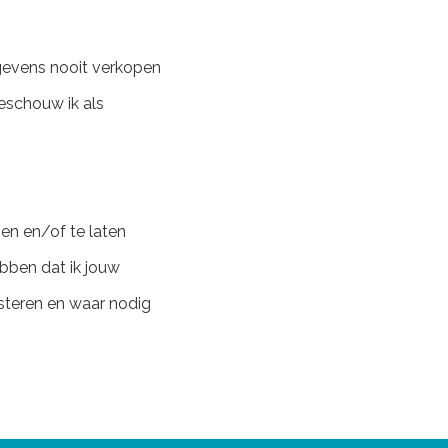
egevens nooit verkopen
beschouw ik als
gen en/of te laten
ebben dat ik jouw
isteren en waar nodig