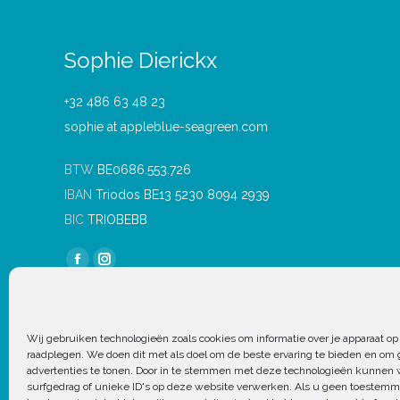
Sophie Dierickx
+32 486 63 48 23
sophie at appleblue-seagreen.com
BTW
BE0686.553.726
IBAN
Triodos BE13 5230 8094 2939
BIC
TRIOBEBB
Find us on:
Facebook
Instagram
page
page
opens
opens
in
in
Wij gebruiken technologieën zoals cookies om informatie over je apparaat op 
raadplegen. We doen dit met als doel om de beste ervaring te bieden en om
new
new
advertenties te tonen. Door in te stemmen met deze technologieën kunnen 
window
window
surfgedrag of unieke ID's op deze website verwerken. Als u geen toestemm