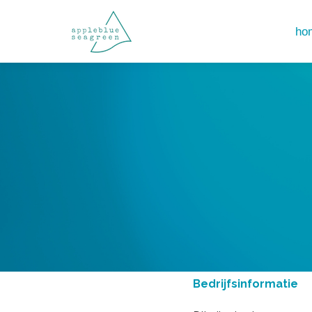
hom
hom
Bedrijfsinformatie