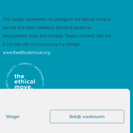
This badge represents my pledge to the ethical move in
service of a new marketing standard based on
transparency, trust, and honesty. Please connect with me
if you see me not honouring my pledge.
www.theethicalmove.org
Weiger
Bekijk voorkeuren