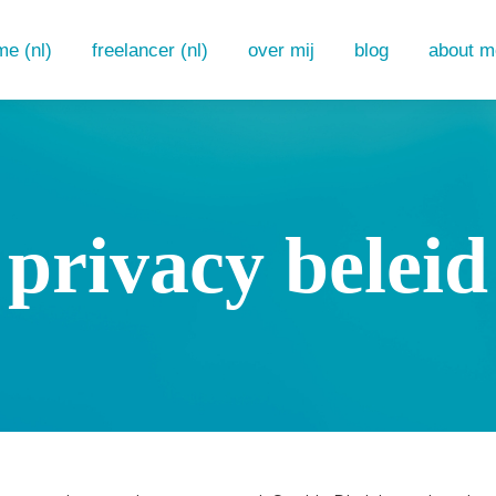
e (nl)
freelancer (nl)
over mij
blog
about m
e (nl)
freelancer (nl)
over mij
blog
about m
privacy beleid