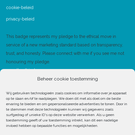
in
in
cookie-beleid
new
new
privacy-beleid
window
window
This badge represents my pledge to the ethical move in
service of a new marketing standard based on transparency,
trust, and honesty. Please connect with me if you see me not
honouring my pledge.
www.theethicalmove.org
Beheer cookie toestemming
Wij gebruiken technologieën zoals cookies om informatie over je apparaat
op te slaan en/of te raadplegen. We doen dit met als doel om de beste
ervaring te bieden en om gepersonaliseerde advertenties te tonen. Door in
te stemmen met deze technologieën kunnen wij gegevens zoals
surfgedrag of unieke ID's op deze website verwerken. Als u geen
toestemming geeft of uw toestemming intrekt, kan dit een nadelige
invloed hebben op bepaalde functies en mogelijkheden.