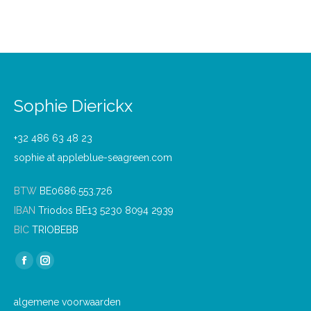
Sophie Dierickx
+32 486 63 48 23
sophie at appleblue-seagreen.com
BTW
BE0686.553.726
IBAN
Triodos BE13 5230 8094 2939
BIC
TRIOBEBB
Find us on:
Facebook
Instagram
page
page
algemene voorwaarden
opens
opens