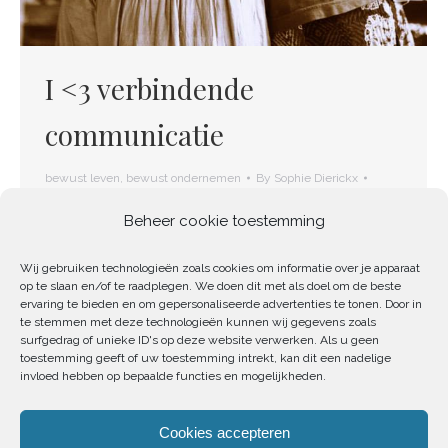
I <3 verbindende
communicatie
bewust leven
,
bewust ondernemen
By
Sophie Dierickx
6 juli 2020
Beheer cookie toestemming
“Je praat niet genoeg over je gevoelens.” zei mijn
Wij gebruiken technologieën zoals cookies om informatie over je apparaat
allereerste vriendje. Hij nam me dat na onze
op te slaan en/of te raadplegen. We doen dit met als doel om de beste
ervaring te bieden en om gepersonaliseerde advertenties te tonen. Door in
relatie wat kwalijk: dat ik niet open genoeg was,
te stemmen met deze technologieën kunnen wij gegevens zoals
surfgedrag of unieke ID's op deze website verwerken. Als u geen
dat ik niet deelde wat er in me omging. Die
toestemming geeft of uw toestemming intrekt, kan dit een nadelige
invloed hebben op bepaalde functies en mogelijkheden.
opmerking is me bijgebleven, hoewel ik er pas
jaren later echt mee aan de slag ben gegaan.
Cookies accepteren