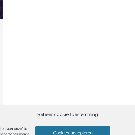
Beheer cookie toestemming
te slaan en/of te
Cookies accepteren
 gepersonaliseerde