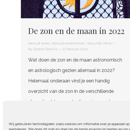
De zon en de maan in 2022
bewust leven
,
bewust ondernemen
,
natuurlijk ritme
By
Sophie Dierickx
27 februari 2022
Wat doen de zon en de maan astronomisch
en astrologisch gezien allemaal in 2022?
Helemaal onderaan vind je een handig
overzicht van de zon in de verschillende
sterrenbeelden van de dierenriem en de
tijdstippen van de donkere/nieuwe maan en
de volle maan voor dit jaar. Maar eerst een
Wij gebruiken technologieën zoals cookies om informatie over je apparaat op 
raadplegen. We doen dit met als doel om de beste ervaring te bieden en om