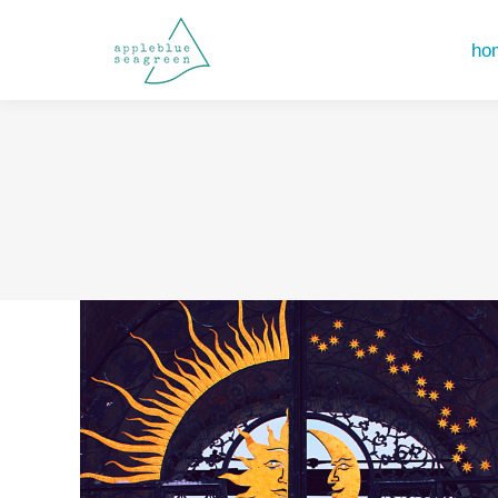
hom
hom