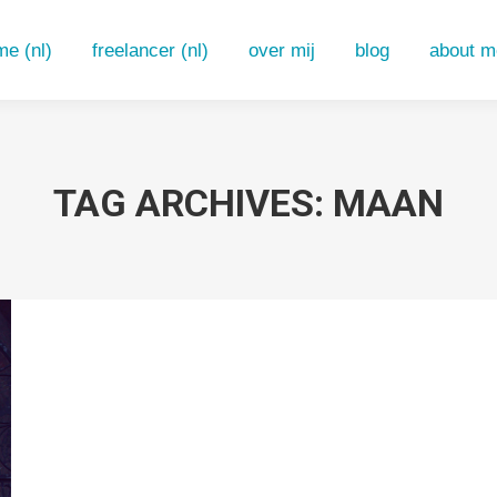
e (nl)
freelancer (nl)
over mij
blog
about m
e (nl)
freelancer (nl)
over mij
blog
about m
TAG ARCHIVES:
MAAN