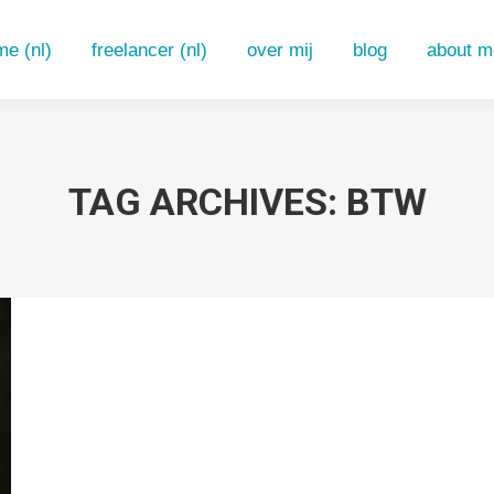
e (nl)
freelancer (nl)
over mij
blog
about m
e (nl)
freelancer (nl)
over mij
blog
about m
TAG ARCHIVES:
BTW