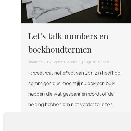
Let’s talk numbers en
boekhoudtermen
financiën
By
Sophie Dierickx
3 augustus 2020
Ik weet wat het effect van zo’n zin heeft op
sommigen dus mocht jij nu ook een buik
hebben die wat gespannen wordt of de
neiging hebben om niet verder te lezen,
wacht daar nog even mee. Financiën,
boekhoudtermen, je cijfers zijn écht