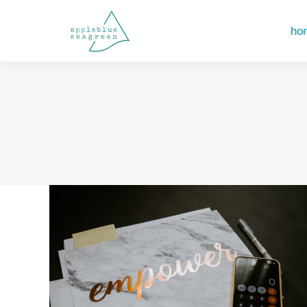
hom
hom