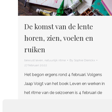
De komst van de lente
horen, zien, voelen en
ruiken
bewust leven
,
natuurlijk ritme
By
Sophie Dierickx
27 februari 2022
Het begon ergens rond 4 februari. Volgens
Jaap Voigt van het boek Leven en werken in
het ritme van de seizoenen is 4 februari de
energetische start van de lente (over dat
boek ga ik later zeker nog een blog schrijven).