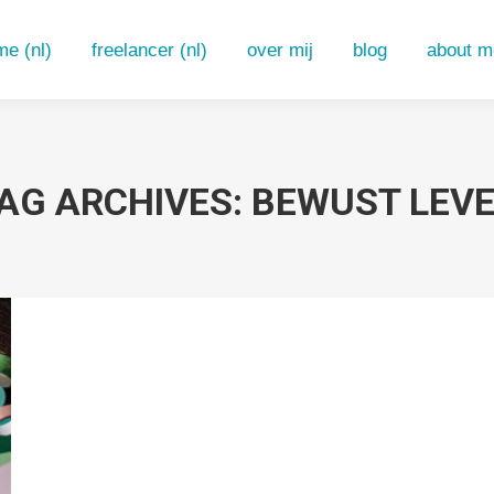
e (nl)
freelancer (nl)
over mij
blog
about m
e (nl)
freelancer (nl)
over mij
blog
about m
AG ARCHIVES:
BEWUST LEV