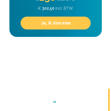
€
302,50
incl. BTW
Ja, ik doe mee
“