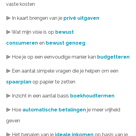
vaste kosten
⫸ In kaart brengen van je
privé uitgaven
⫸ Wat mijn visie is op
bewust
consumeren
en
bewust genoeg
⫸ Hoe je op een eenvoudige manier kan
budgetteren
⫸ Een aantal simpele vragen die je helpen om een
spaarplan
op papier te zetten
⫸ Inzicht in een aantal basis
boekhoudtermen
⫸ Hoe
automatische betalingen
je meer vrijheid
geven
⫸ Het bepalen van je
ideale inkomen
op basis van je