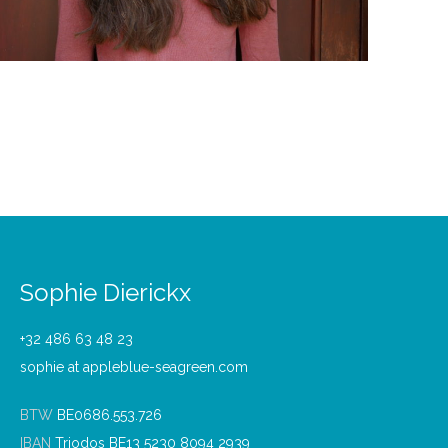
Sophie Dierickx
+32 486 63 48 23
sophie at appleblue-seagreen.com
BTW
BE0686.553.726
IBAN
Triodos BE13 5230 8094 2939