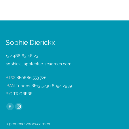
Sophie Dierickx
+32 486 63 48 23
sophie at appleblue-seagreen.com
BTW
BE0686.553.726
IBAN
Triodos BE13 5230 8094 2939
BIC
TRIOBEBB
Find us on:
Facebook
Instagram
page
page
algemene voorwaarden
opens
opens