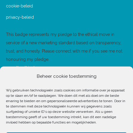
in
in
cookie-beleid
new
new
privacy-beleid
window
window
This badge represents my pledge to the ethical move in
service of a new marketing standard based on transparency,
trust, and honesty. Please connect with me if you see me not
honouring my pledge.
www.theethicalmove.org
Beheer cookie toestemming
Wij gebruiken technologieën zoals cookies om informatie over je apparaat
op te slaan en/of te raadplegen. We doen dit met als doel om de beste
ervaring te bieden en om gepersonaliseerde advertenties te tonen. Door in
te stemmen met deze technologieën kunnen wij gegevens zoals
surfgedrag of unieke ID's op deze website verwerken. Als u geen
toestemming geeft of uw toestemming intrekt, kan dit een nadelige
invloed hebben op bepaalde functies en mogelijkheden.